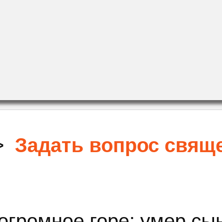
>
Задать вопрос свящ
громное горе: умер сын,