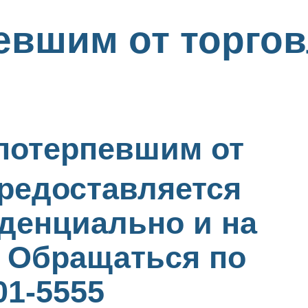
евшим от торго
отерпевшим от
редоставляется
денциально и на
. Обращаться по
01-5555