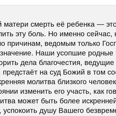
 матери смерть её ребенка — это
ить эту боль. Но именно сейчас, 
по причинам, ведомым только Гос
 значение. Наши усопшие родные 
ворить дела благочестия, ведущие
 предстаёт на суд Божий в том со
скренняя молитва близкого челове
оянии изменить его участь, как го
итва может быть более искренней
ь, успокоить душу Вашего безвре