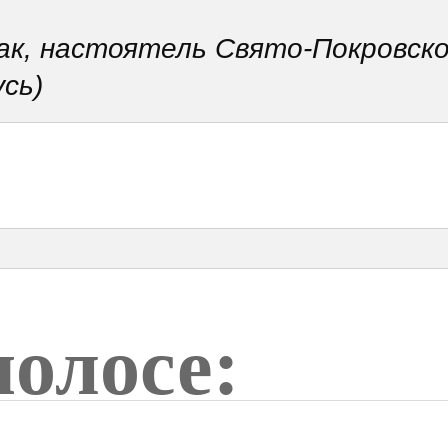
к, настоятель Свято-Покровско
сь)
полосе: