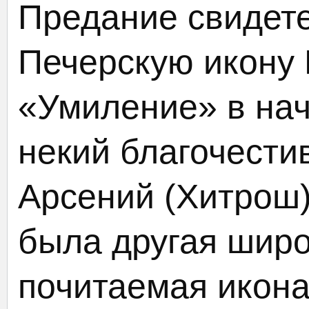
Предание свидете
Печерскую икону
«Умиление» в нач
некий благочест
Арсений (Хитрош)
была другая широ
почитаемая икон