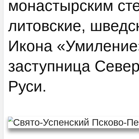
монастырским ст
литовские, шведск
Икона «Умиление
заступница Севе
Руси.