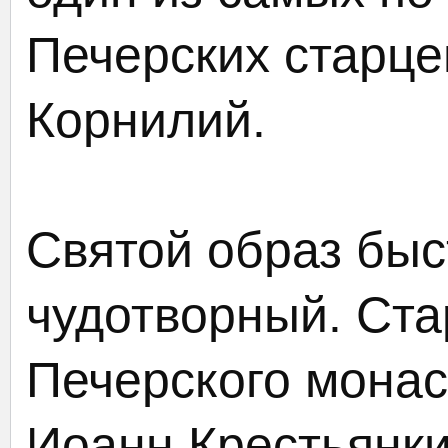
Печерских старц
Корнилий.
Святой образ быс
чудотворный. Ста
Печерского мона
Иоанн Крестьянки