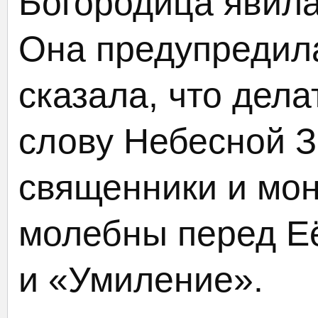
Богородица явил
Она предупредила
сказала, что дела
слову Небесной 
священники и мо
молебны перед Е
и «Умиление».