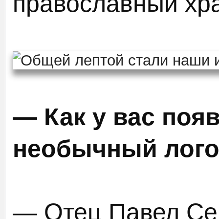
православный хр
— Как у вас поя
необычный лого
— Отец Павел Се