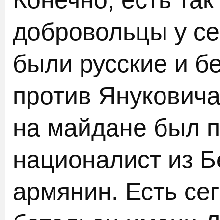
Конечно, есть та
добровольцы у се
были русские и б
против Янукович
на майдане был 
националист из Б
армянин. Есть се