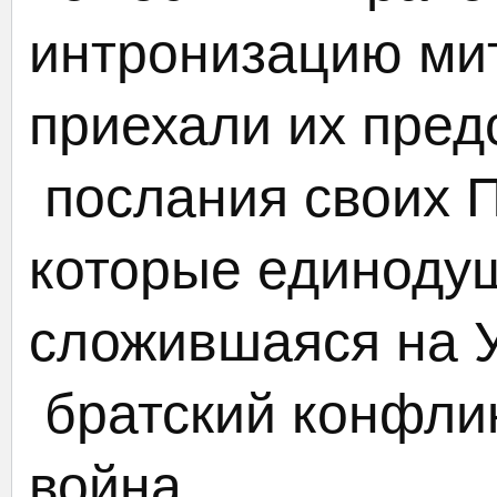
интронизацию ми
приехали их пред
послания своих П
которые единодуш
сложившаяся на У
братский конфлик
война.