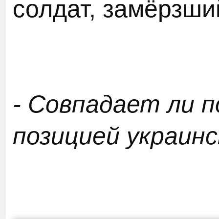
солдат, замёрзш
- Совпадает ли п
позицией украин