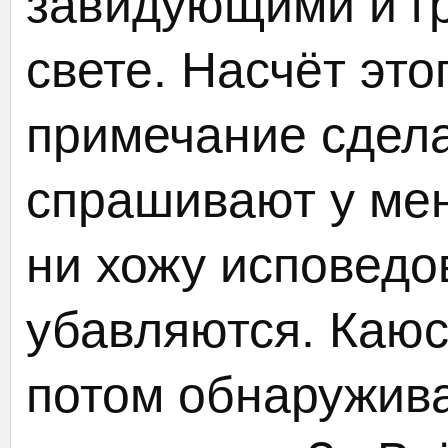
завидующими и г
свете. Насчёт это
примечание сдел
спрашивают у мен
ни хожу исповедов
убавляются. Каюсь
потом обнаружива