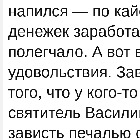
напился — по ка
денежек заработ
полегчало. А вот 
удовольствия. За
того, что у кого-
святитель Васили
зависть печалью 