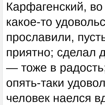
Карфагенский, во 
какое-то удоволь
прославили, пуст
приятно; сделал 
— тоже в радость
опять-таки удово
человек наелся в