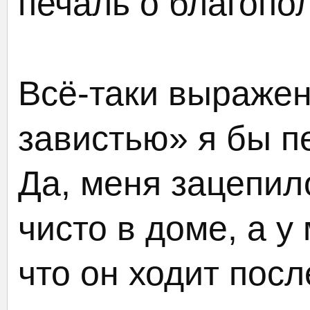
печаль о благопо
Всё-таки выражен
завистью» я бы п
Да, меня зацепило
чисто в доме, а у
что он ходит посл