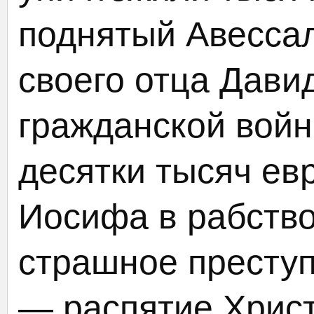
поднятый Авесса
своего отца Дави
гражданской войн
десятки тысяч ев
Иосифа в рабств
страшное преступ
— распятие Христ