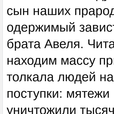
сын наших прарод
одержимый завист
брата Авеля. Чит
находим массу пр
толкала людей н
поступки: мятежи
уничтожили тысяч