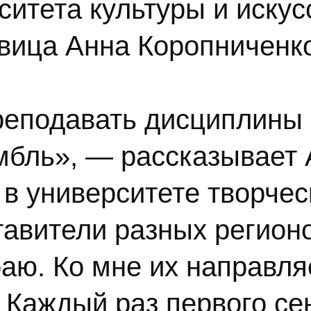
ситета культуры и иску
евица Анна Коропниченк
реподавать дисциплины
бль», — рассказывает 
в университете творческ
тавители разных регион
раю. Ко мне их направл
 Каждый раз первого се