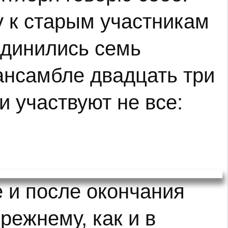
у к старым участникам
единились семь
ансамбле двадцать три
и участвуют не все:
 и после окончания
режнему, как и в