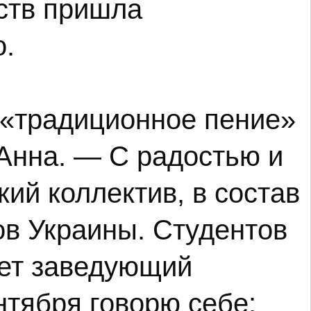
сств пришла
о.
 «традиционное пение»
Анна. — С радостью и
ий коллектив, в состав
ов Украины. Студентов
яет заведующий
нтября говорю себе: