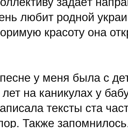
оллективу задаёт напра
ень любит родной украи
торимую красоту она от
песне у меня была с де
лет на каникулах у баб
аписала тексты ста част
пор. Также запомнилось,