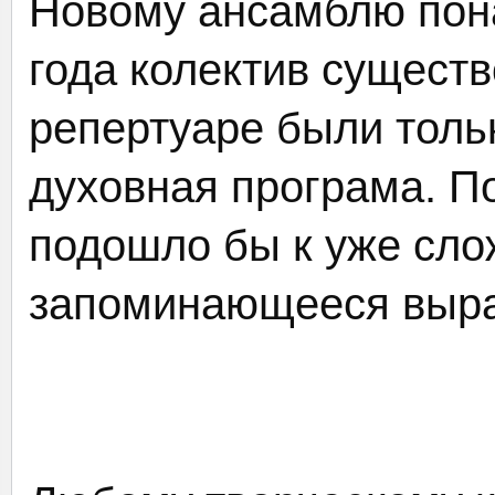
Новому ансамблю пона
года колектив существ
репертуаре были толь
духовная програма. П
подошло бы к уже сло
запоминающееся выраж