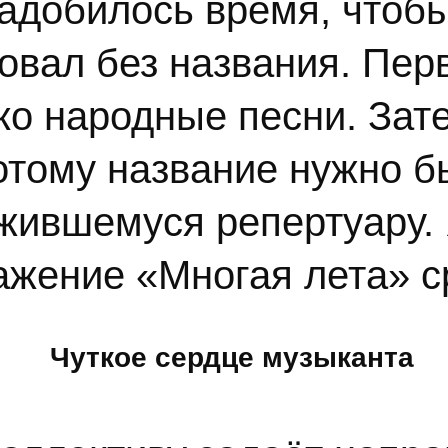
добилось время, чтобы 
овал без названия. Пер
ко народные песни. За
отому название нужно бы
жившемуся репертуару. 
ение «Многая лета» ср
Чуткое сердце музыканта