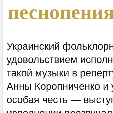
песнопени
Украинский фольклор
удовольствием исполн
такой музыки в репер
Анны Коропниченко и у
особая честь — выступ