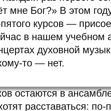
т мне Бог?» В этом год
-пятого курсов — присо
сейчас в нашем учебном 
нцертах духовной музык
кому-то — нет.
ков остаются в ансамбле
хотят расставаться: по-п