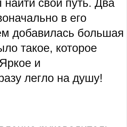
найти свой путь. Два
воначально в его
тем добавилась большая
ло такое, которое
Яркое и
азу легло на душу!