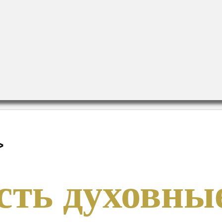
>
сть духовны