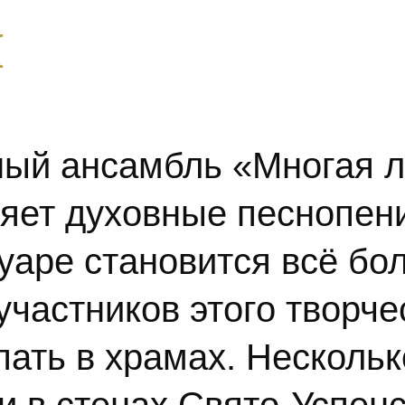
я
ный ансамбль «Многая л
яет духовные песнопен
туаре становится всё бо
частников этого творче
ать в храмах. Нескольк