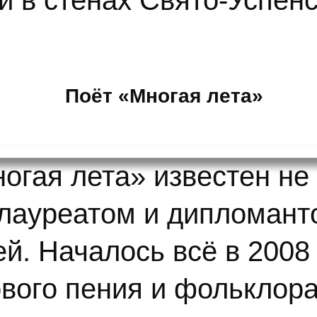
и в стенах Свято-Успен
Поёт «Многая лета»
огая лета» известен не 
 лауреатом и дипломан
й. Началось всё в 2008 
вого пения и фольклора