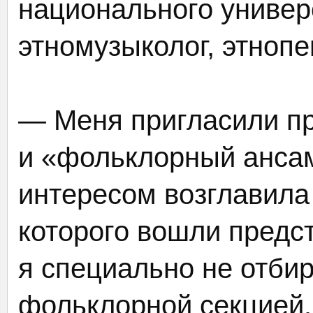
национального универ
этномузыколог, этноп
— Меня пригласили п
и «фольклорный ансам
интересом возглавила 
которого вошли предс
я специально не отби
фольклорной секцией.