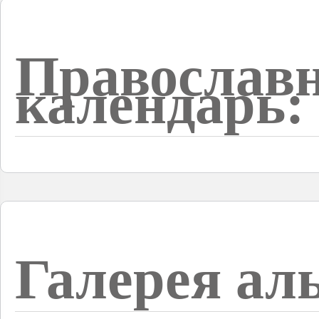
Православ
календарь:
Галерея ал