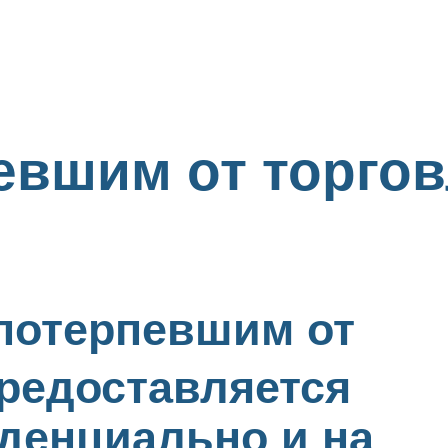
евшим от торго
отерпевшим от
редоставляется
денциально и на