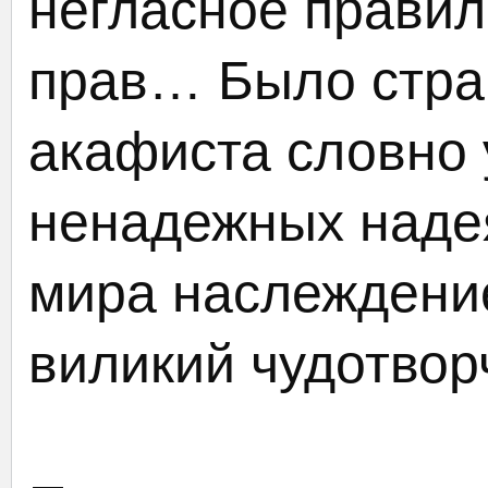
негласное правил
прав… Было стра
акафиста словно 
ненадежных наде
мира наслеждени
виликий чудотво