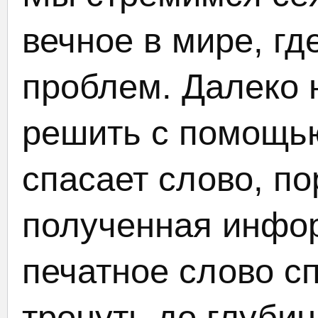
вечное в мире, гд
проблем. Далеко 
решить с помощью
спасает слово, по
полученная инфор
печатное слово с
тронуть до глуби