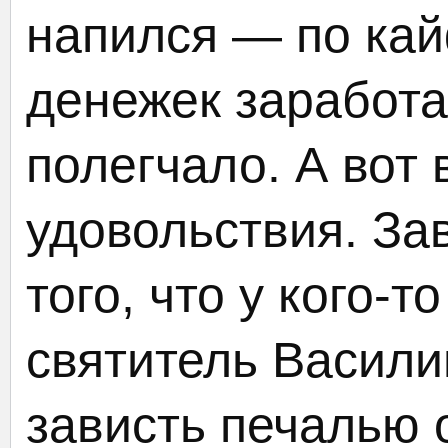
напился — по ка
денежек заработ
полегчало. А вот 
удовольствия. За
того, что у кого-
святитель Васили
зависть печалью 