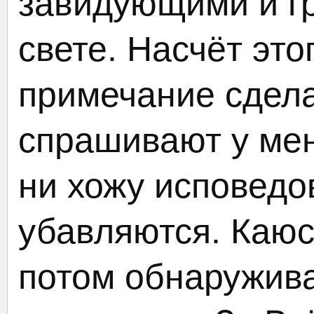
завидующими и г
свете. Насчёт это
примечание сдел
спрашивают у мен
ни хожу исповедов
убавляются. Каюсь
потом обнаружива