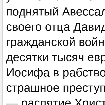
поднятый Авесса
своего отца Дави
гражданской войн
десятки тысяч ев
Иосифа в рабств
страшное преступ
— распятие Христ