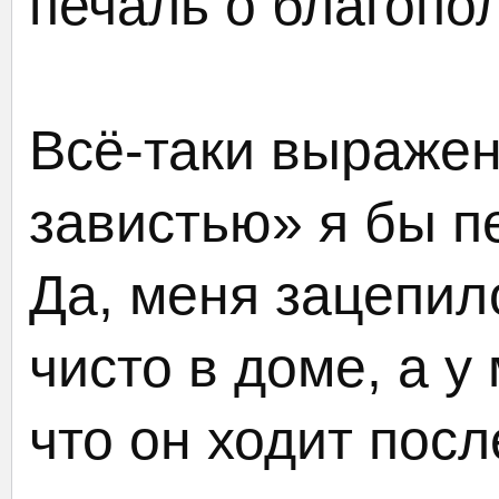
печаль о благопо
Всё-таки выражен
завистью» я бы п
Да, меня зацепило
чисто в доме, а у
что он ходит посл