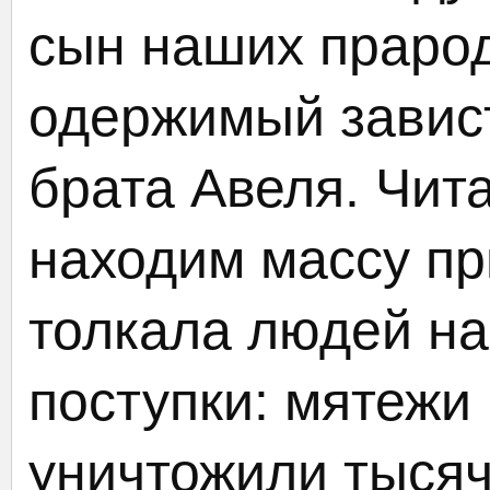
сын наших прарод
одержимый завист
брата Авеля. Чит
находим массу пр
толкала людей н
поступки: мятежи
уничтожили тысяч