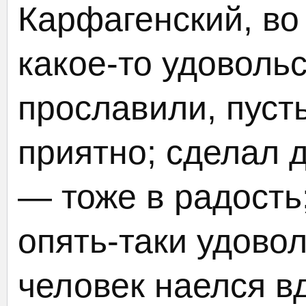
Карфагенский, во 
какое-то удоволь
прославили, пуст
приятно; сделал 
— тоже в радость
опять-таки удово
человек наелся в