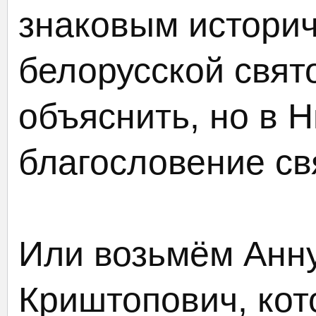
знаковым истори
белорусской свято
объяснить, но в 
благословение св
Или возьмём Анн
Криштопович, ко