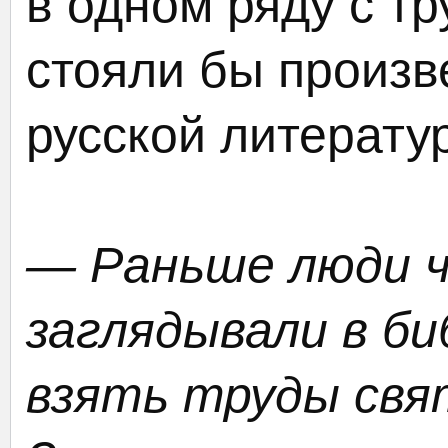
в одном ряду с т
стояли бы произв
русской литерату
— Раньше люди ч
заглядывали в б
взять труды св