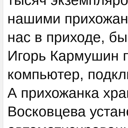
тысяч экземпляро
нашими прихожан
нас в приходе, б
Игорь Кармушин п
компьютер, подкл
А прихожанка хр
Восковцева уста