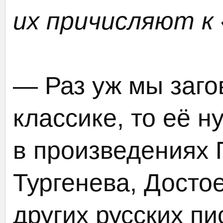
их причисляют к
— Раз уж мы заго
классике, то её н
в произведениях 
Тургенева, Достое
других русских п