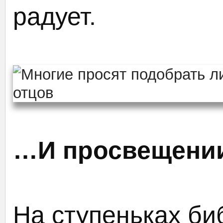
радует.
…И просвещени
На ступеньках би