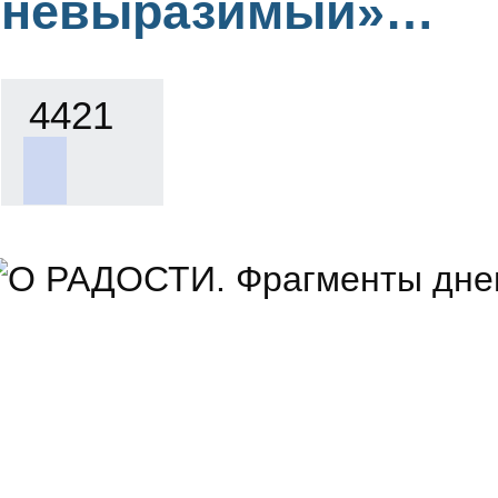
невыразимый»…
4421