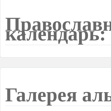
Православ
календарь:
Галерея ал