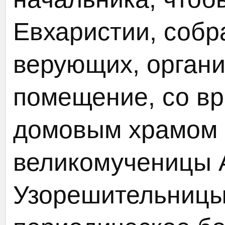
Евхаристии, собра
верующих, органи
помещение, со в
домовым храмом в
великомученицы 
Узорешительницы