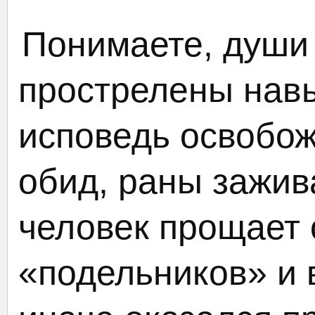
Понимаете, души
прострелены навы
исповедь освобож
обид, раны зажив
человек прощает 
«подельников» и в