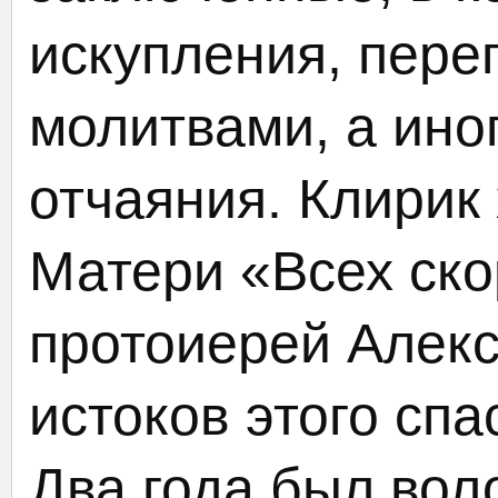
искупления, пер
молитвами, а иног
отчаяния. Клирик
Матери «Всех ск
протоиерей Алекс
истоков этого сп
Два года был вол