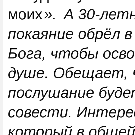
моих
».
А 30-лет
покаяние обрёл 
Бога, чтобы осво
душе. Обещает, 
послушание буде
совести. Интере
который в общей