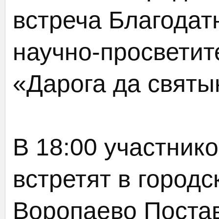
встреча Благодатн
научно-просветит
«Дарога да святын
В 18:00 участник
встретят в город
Воропаево Постав