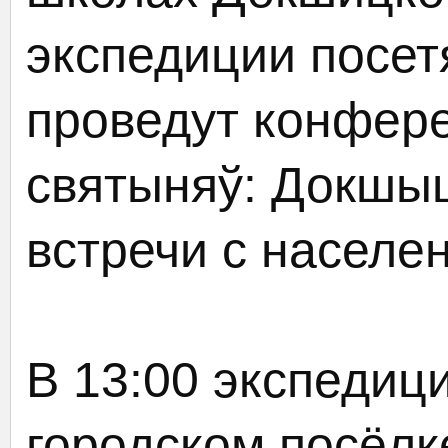
экспедиции посетя
проведут конфер
святыняў: Докшыц
встречи с населе
В 13:00 экспедиц
городском посёлке