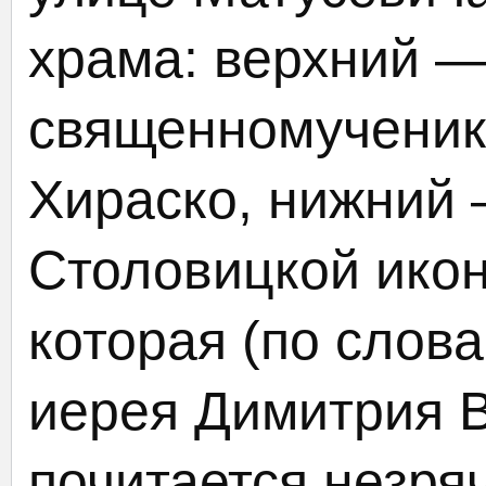
храма: верхний —
священномученик
Хираско, нижний 
Столовицкой ико
которая (по слов
иерея Димитрия В
почитается незря