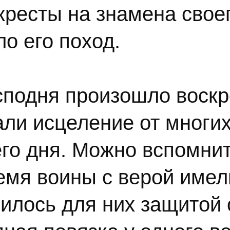
кресты на знамена своег
о его поход.
сподня произошло воск
ли исцеление от многих 
го дня. Можно вспомнит
емя воины с верой имел
вилось для них защитой 