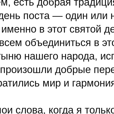
ем, есть добрая традици
ень поста — один или н
именно в этот святой д
всем объединиться в эт
тыню нашего народа, и
ы произошли добрые пе
ратились мир и гармония
ои слова, когда я тольк