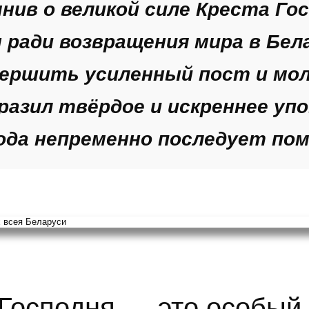
мнив о великой силе Креста Гос
ради возвращения мира в Бела
вершить усиленный пост и мо
азил твёрдое и искреннее упо
ода непременно последует по
Господня — это особый 