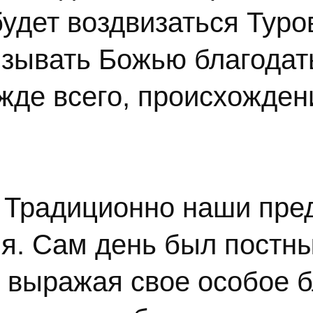
удет воздвизаться Туро
зывать Божью благодать
ежде всего, происхожден
Традиционно наши пред
я. Сам день был постны
 выражая свое особое б