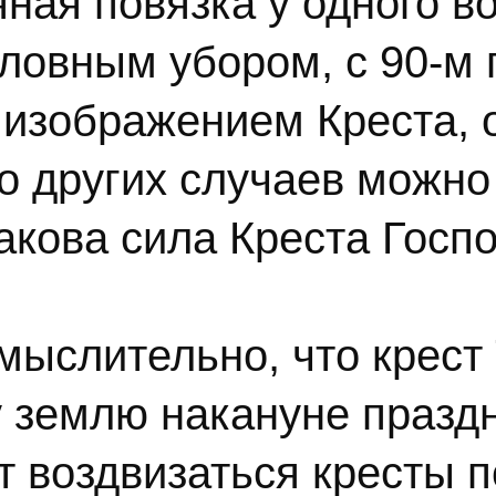
ная повязка у одного во
оловным убором, с 90-м
изображением Креста, 
о других случаев можно
акова сила Креста Госпо
мыслительно, что крест
 землю накануне празд
т воздвизаться кресты 