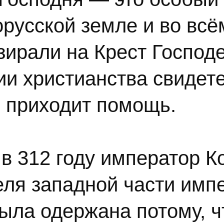
русской земле и во всё
зирали на Крест Господ
и христианства свидете
ь приходит помощь.
 в 312 году император 
еля западной части имп
была одержана потому, 