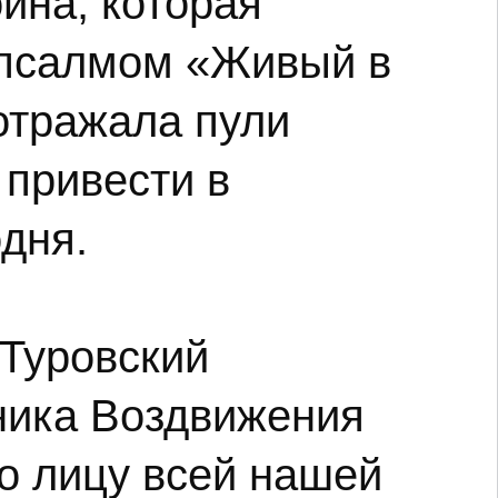
ина, которая
 псалмом «Живый в
отражала пули
 привести в
дня.
 Туровский
ника Воздвижения
по лицу всей нашей