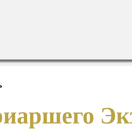
>
иаршего Экз