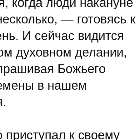
я, когда люди накануне
есколько, — готовясь к
ень. И сейчас видится
ом духовном делании,
спрашивая Божьего
ремены в нашем
.
о приступал к своему