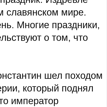
м славянском мире.
ень. Многие праздники,
льствуют о том, что
Константин шел походом
ерии, который поднял
что император