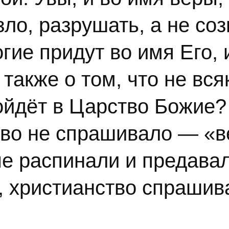
зло, разрушать, а не соз
гие придут во имя Его, 
 также о том, что не вс
войдёт в Царство Божие?
тво не спрашивало — «
рые распинали и предавал
ет, христианство спрашив