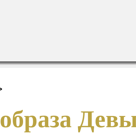
>
 образа Дев