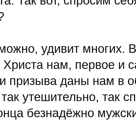
а. Так вот, спросим себ
?
можно, удивит многих. В
Христа нам, первое и с
 и призыва даны нам в 
 так утешительно, так с
конца безнадёжно мужск