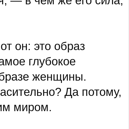
я, — в чём же его сила,
от он: это образ
амое глубокое
образе женщины.
пасительно? Да потому,
им миром.