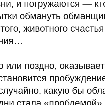
зни, и погружаются — кт
пытки обмануть обманщик
того, животного счастья
ания…
но или поздно, оказывает
тановится пробуждение
случайно, какую бы обл
 дни стала «проблемой»