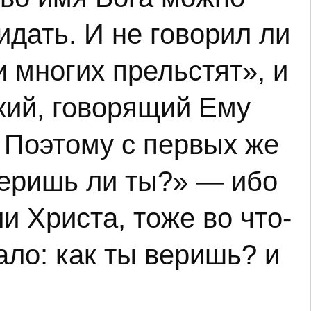
идать. И не говорил ли
и многих прельстят», и
який, говорящий Ему
 Поэтому с первых же
веришь ли ты?» — ибо
и Христа, тоже во что-
ало: как ты веришь? и