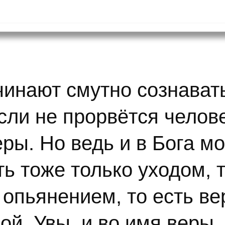
чинают смутно сознават
сли не прорвётся челов
еры. Но ведь и в Бога м
ь тоже только уходом, т
 опьянением, то есть ве
ой. Увы, и во имя веры,