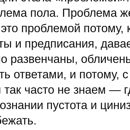
блема пола. Проблема 
это проблемой потому, к
еты и предписания, дав
но развенчаны, обличены
ть ответами, и потому, с
 так часто не знаем — гд
знании пустота и цинизм
бежать.