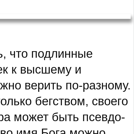
ь, что подлинные
ек к высшему и
ожно верить по-разному.
олько бегством, своего
ра может быть псевдо-
 во имя Бога можно