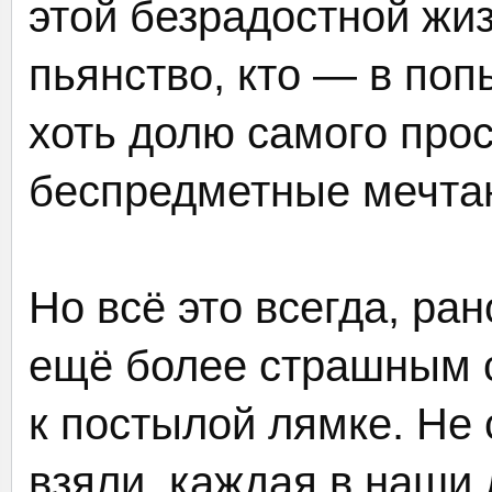
этой безрадостной жи
пьянство, кто — в по
хоть долю самого прос
беспредметные мечт
Но всё это всегда, ра
ещё более страшным с
к постылой лямке. Не 
взяли, каждая в наши