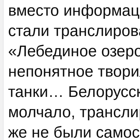
вместо информац
стали транслиров
«Лебединое озеро
непонятное твори
танки… Белорусс
молчало, трансли
же не были само