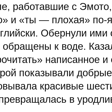
е, работавшие с Эмото,
» и «ты — плохая» по-я
нглийски. Обернули ими
и обращены к воде. Каз
очитать» написанное и 
орой показывали добрые
вывала красивые шести
, превращалась в уродли