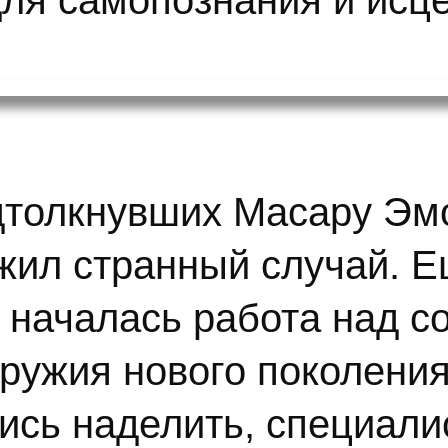
для самопознания и исц
дтолкнувших Масару Эм
ил странный случай. Ещ
 началась работа над с
оружия нового поколения
ись наделить, специали