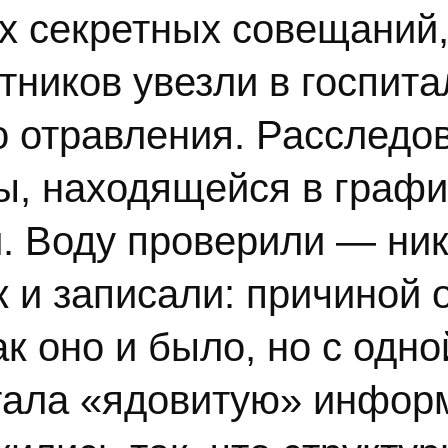
х секретных совещаний,
тников увезли в госпит
 отравления. Расследов
ы, находящейся в графи
и. Воду проверили — ни
к и записали: причиной 
к оно и было, но с одно
тала «ядовитую» инфор