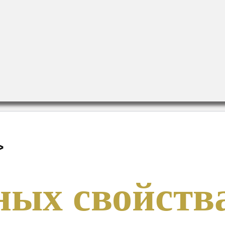
>
ных свойств