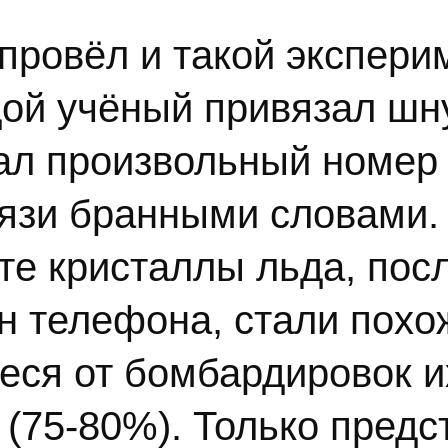
провёл и такой эксперим
ой учёный привязал шн
ал произвольный номер 
вязи бранными словами.
ате кристаллы льда, пос
н телефона, стали пох
еся от бомбардировок 
 (75-80%). Только предс