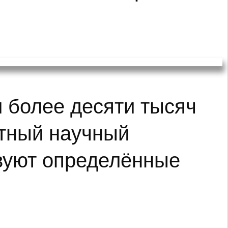
л более десяти тысяч
стный научный
твуют определённые