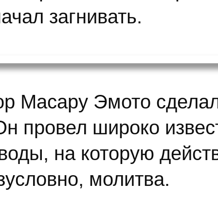
ачал загнивать.
тор Масару Эмото сдела
Он провел широко изве
 воды, на которую дейс
езусловно, молитва.