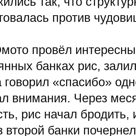
лись так, что структур
товалась против чудов
Эмото провёл интересны
янных банках рис, зали
 говорил «спасибо» одно
л внимания. Через меся
ть, рис начал бродить,
 второй банки почернел,