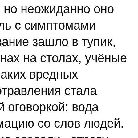
 но неожиданно оно
аль с симптомами
ание зашло в тупик,
нах на столах, учёные
каких вредных
отравления стала
й оговоркой: вода
мацию со слов людей.