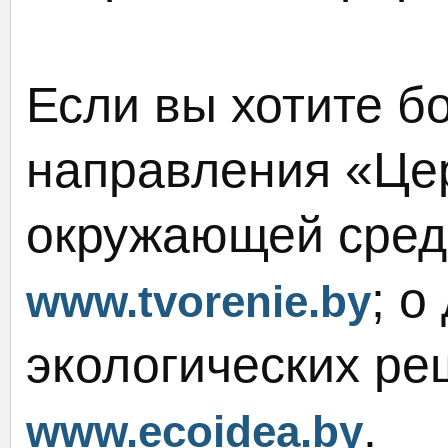
Если вы хотите б
направления «Цер
окружающей среды
; о
www.tvorenie.by
экологических ре
.
www.ecoidea.by