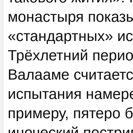
монастыря показы
«стандартных» ис
Трёхлетний перио
Валааме считает
испытания намере
примеру, пятеро 
иноческий постри