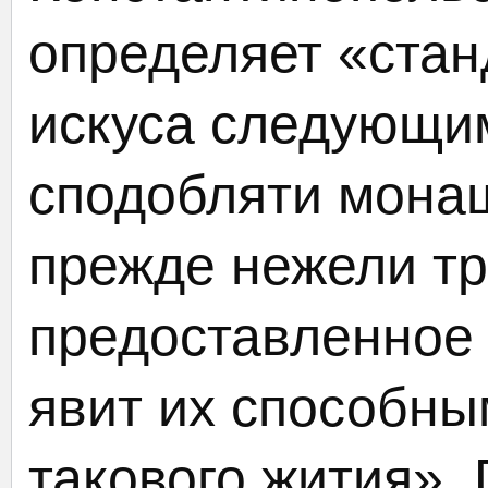
определяет «стан
искуса следующим
сподобляти монаш
прежде нежели тр
предоставленное 
явит их способны
такового жития».