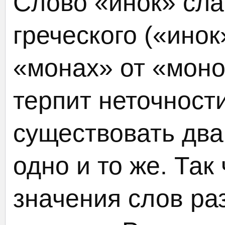
Слово «инок» сла
греческого («инок
«монах» от «моно
терпит неточности
существовать дв
одно и то же. Так
значения слов ра