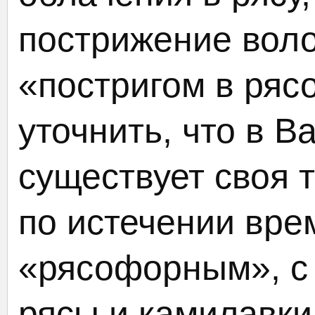
пострижение воло
«постригом в ряс
уточнить, что в 
существует своя 
по истечении вре
«рясофорным», с
рясы и камилавки