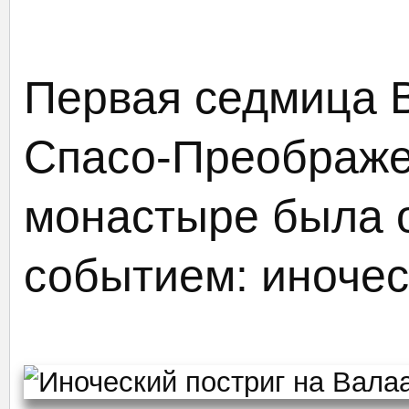
Первая седмица В
Спасо-Преображе
монастыре была 
событием: иночес