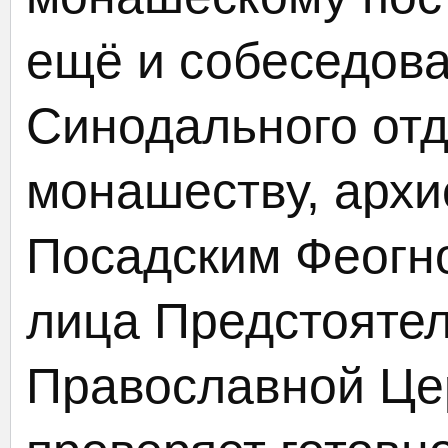
ещё и собеседов
Синодального отд
монашеству, архи
Посадским Феогно
лица Предстоятел
Православной Це