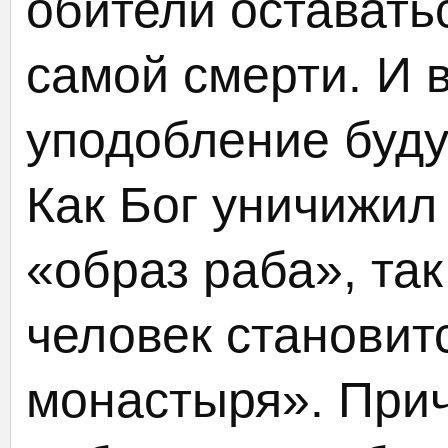
обители оставатьс
самой смерти. И 
уподобление буду
Как Бог уничижил
«образ раба», та
человек становит
монастыря». Прич