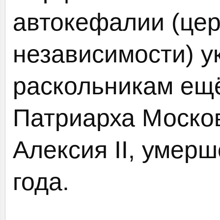
автокефалии (це
независимости) у
раскольникам ещ
Патриарха Москов
Алексия II, умерш
года.