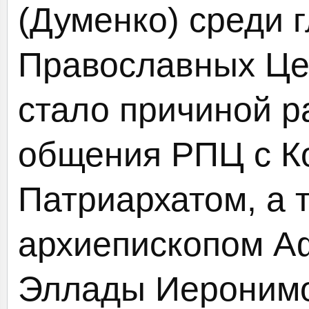
(Думенко) среди 
Православных Це
стало причиной р
общения РПЦ с К
Патриархатом, а 
архиепископом А
Эллады Иеронимо