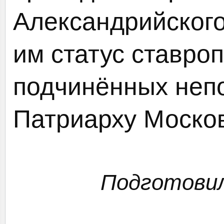
Александрийского
им статус ставроп
подчинённых неп
Патриарху Москов
Подготови