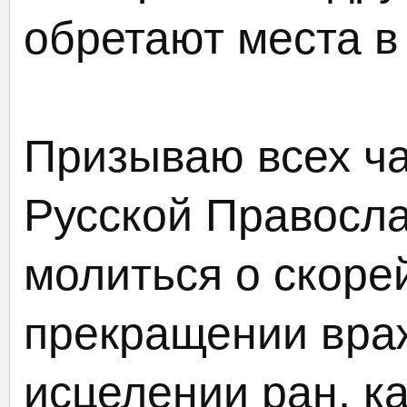
обретают места в
Призываю всех ч
Русской Правосла
молиться о скор
прекращении враж
исцелении ран, ка