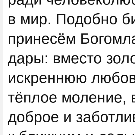
в мир. Подобно б
принесём Богомл
дары: вместо зол
искреннюю любов
тёплое моление,
доброе и заботл