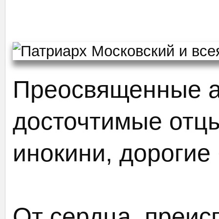
Преосвященные а
досточтимые отцы
инокини, дорогие 
От сердца, преис