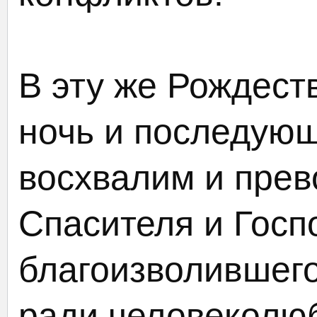
В эту же Рождест
ночь и последую
восхвалим и прев
Спасителя и Госп
благоизволившего
ради человеколю