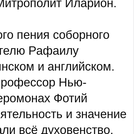
Митрополит Иларион.
го пения соборного
ителю Рафаилу
нском и английском.
профессор Нью-
иеромонах Фотий
ятельность и значение
ли всё духовенство,