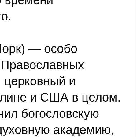
о времени
о.
Йорк) — особо
х Православных
 церковный и
клине и США в целом.
нчил богословскую
 духовную академию,