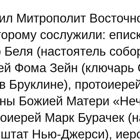
ил Митрополит Восточн
торому сослужили: епис
 Беля (настоятель собо
ей Фома Зейн (ключарь 
в Бруклине), протоиере
оны Божией Матери «Не
тоиерей Марк Бурачек (н
 штат Нью-Джерси), иер