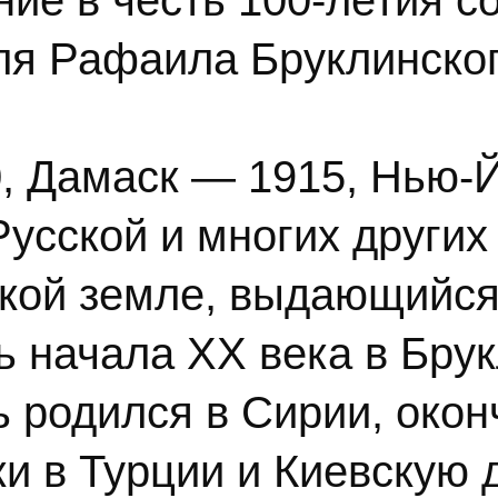
ие в честь 100-летия с
ля Рафаила Бруклинског
, Дамаск — 1915, Нью-
Русской и многих други
кой земле, выдающийся
 начала XX века в Бру
ь родился в Сирии, око
ки в Турции и Киевскую