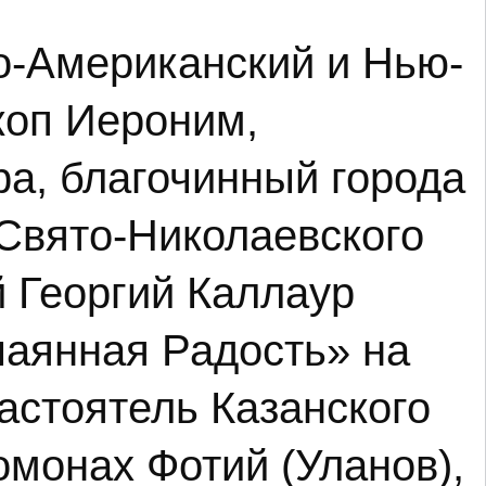
о-Американский и Нью-
коп Иероним,
ра, благочинный города
Свято-Николаевского
й Георгий Каллаур
чаянная Радость» на
астоятель Казанского
омонах Фотий (Уланов),