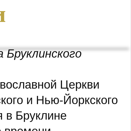
и
 Бруклинского
авославной Церкви
кого и Нью-Йоркского
я в Бруклине