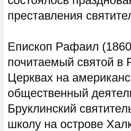
состоялось празднован
преставления святите
Епископ Рафаил (1860
почитаемый святой в 
Церквах на американс
общественный деятель
Бруклинский святител
школу на острове Хал