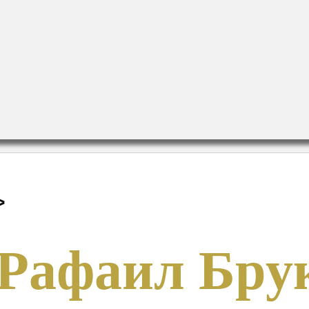
>
 Рафаил Бру