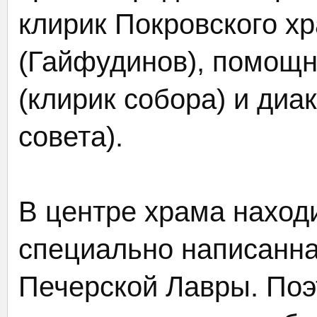
клирик Покровского хр
(Гайфудинов), помощн
(клирик собора) и диа
совета).
В центре храма наход
специально написанна
Печерской Лавры. Поэ