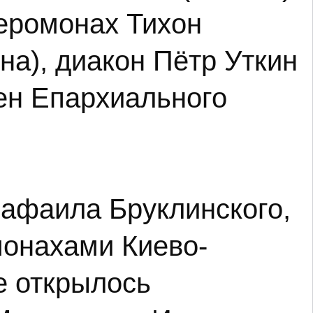
иеромонах Тихон
а), диакон Пётр Уткин
лен Епархиального
Рафаила Бруклинского,
монахами Киево-
е открылось