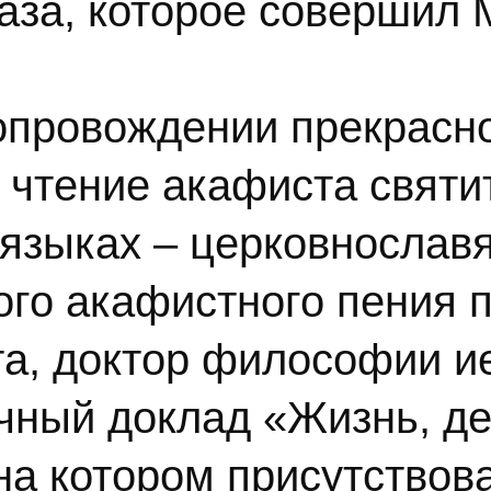
аза, которое совершил 
опровождении прекрасно
 чтение акафиста свят
 языках – церковнославя
го акафистного пения 
та, доктор философии 
учный доклад «Жизнь, де
на котором присутствова