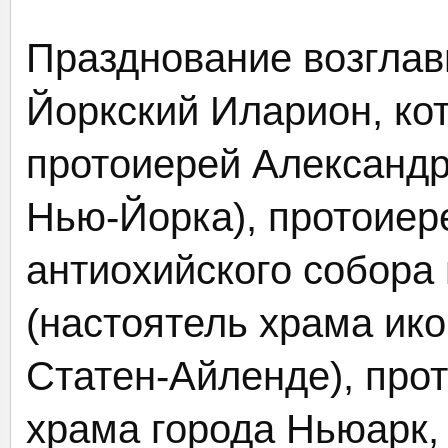
Празднование возглав
Йоркский Иларион, ко
протоиерей Александр
Нью-Йорка), протоиер
антиохийского собора 
(настоятель храма ик
Статен-Айленде), про
храма города Ньюарк,