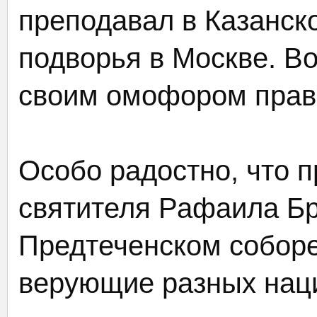
преподавал в Казанск
подворья в Москве. В
своим омофором право
Особо радостно, что 
святителя Рафаила Бр
Предтеченском соборе
верующие разных нац