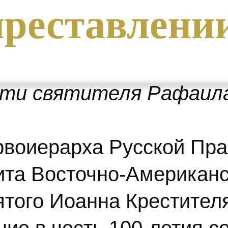
 преставлени
яти святителя Рафаила
рвоиерарха Русской Пр
та Восточно-Американс
ятого Иоанна Крестител