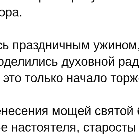
ора.
ь праздничным ужином,
оделились духовной рад
 это только начало торж
ренесения мощей свято
бе настоятеля, старосты