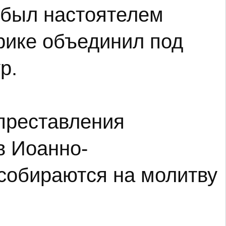
 был настоятелем
рике объединил под
р.
 преставления
в Иоанно-
 собираются на молитву