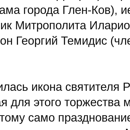
ама города Глен-Ков), 
ик Митрополита Иларион
кон Георгий Темидис (ч
илась икона святителя 
я для этого торжества 
тому само праздновани