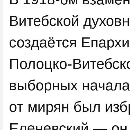
Витебской духовн
создаётся Епарх
Полоцко-Витебск
выборных началах
от мирян был из
Еленевский — он