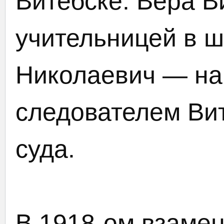
Витебске. Вера В
учительницей в ш
Николаевич — н
следователем Ви
суда.
В 1918-ом взаме