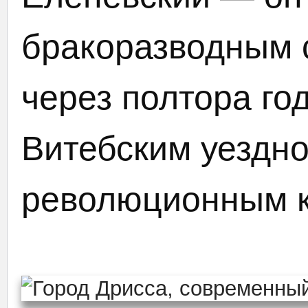
бракоразводным с
через полтора го
Витебским уездно
революционным к