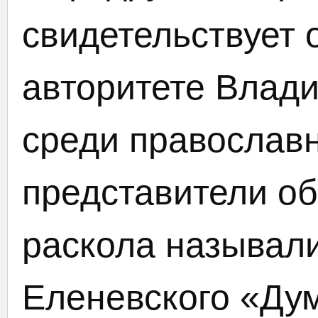
свидетельствует 
авторитете Влад
среди православ
представители о
раскола называл
Еленевского «Ду