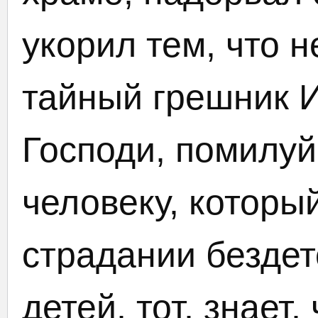
укорил тем, что н
тайный грешник И
Господи, помилуй
человеку, которы
страдании бездет
детей, тот, знает,