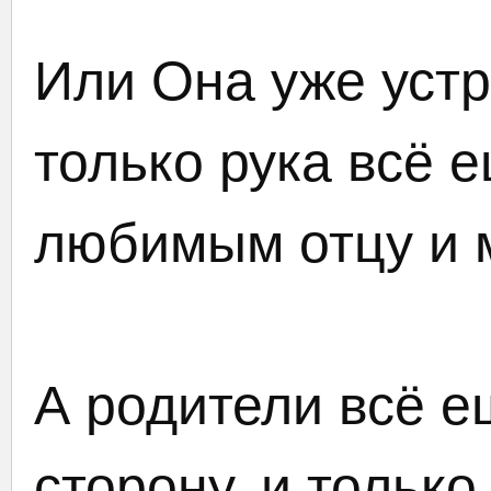
Или Она уже устр
только рука всё е
любимым отцу и 
А родители всё е
сторону, и только