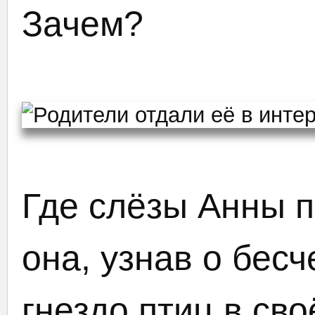
Зачем?
Где слёзы Анны п
она, узнав о бесч
гнездо птиц в св