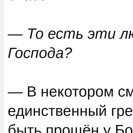
— То есть эти л
Господа?
— В некотором с
единственный гре
быть прощён у Бог