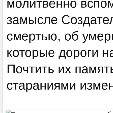
молитвенно вспо
замысле Создател
смертью, об умер
которые дороги н
Почтить их памят
стараниями измен