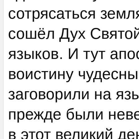
сотрясаться земля
сошёл Дух Святой
языков. И тут ап
воистину чудесн
заговорили на яз
прежде были нев
в этот великий д