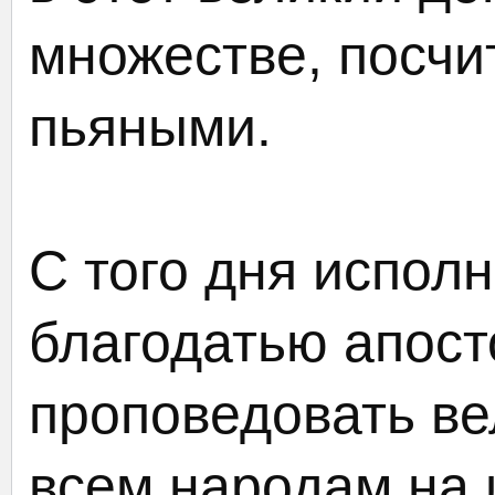
множестве, посчи
пьяными.
С того дня испол
благодатью апос
проповедовать ве
всем народам на 