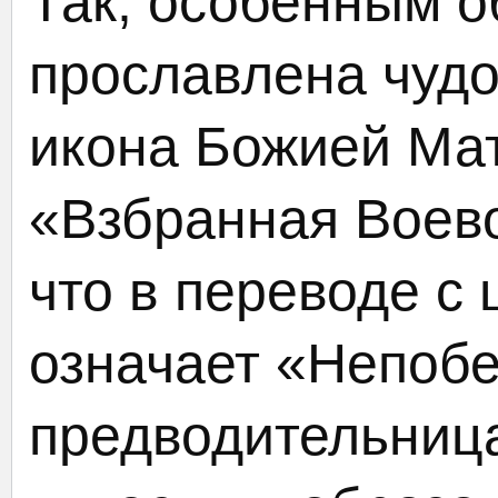
Так, особенным 
прославлена чудо
икона Божией Ма
«Взбранная Воев
что в переводе с
означает «Непоб
предводительниц