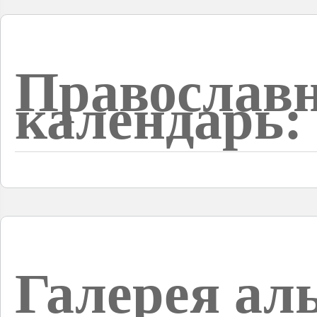
Православ
календарь:
Галерея ал