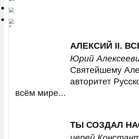
>
АЛЕКСИЙ II. 
Юрий Алексеев
Святейшему Алек
авторитет Русск
всём мире...
ТЫ СОЗДАЛ НА
иерей Констан