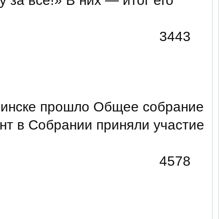
 за всё!» В них — итог его
3443
в Минске прошло Общее собрание
нт в Собрании приняли участие
4578