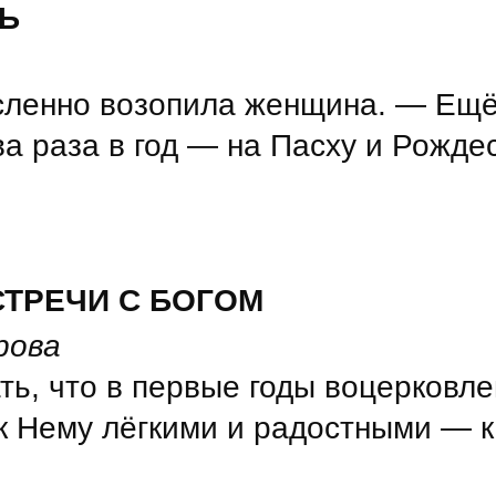
Ь
ленно возопила женщина. — Ещё и
ва раза в год — на Пасху и Рожде
СТРЕЧИ С БОГОМ
рова
ать, что в первые годы воцерковл
к Нему лёгкими и радостными — к