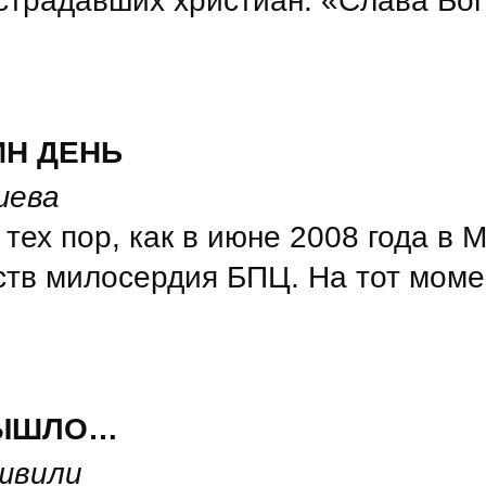
страдавших христиан: «Слава Богу
ИН ДЕНЬ
шева
 тех пор, как в июне 2008 года 
тв милосердия БПЦ. На тот моме
ВЫШЛО…
швили