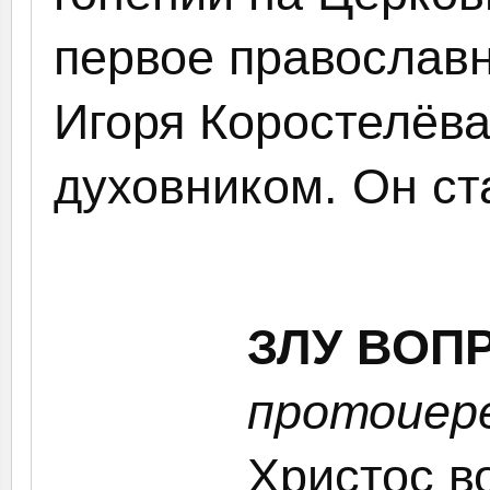
первое православн
Игоря Коростелёва
духовником. Он ст
ЗЛУ ВОП
протоиер
Христос в