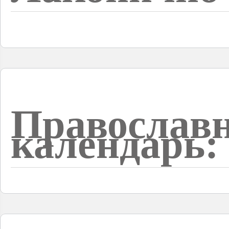
Православ
календарь: