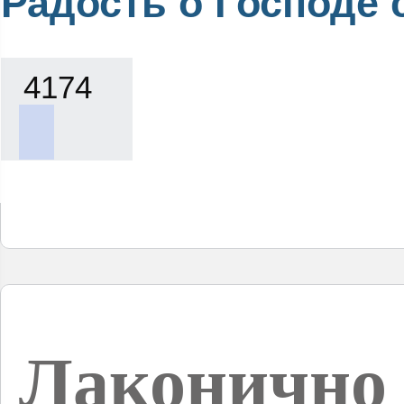
Радость о Господе с
4174
Лаконично 