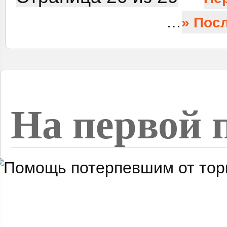
…
» Пос
На первой 